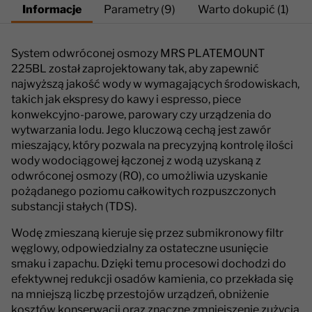
Informacje
Parametry (9)
Warto dokupić (1)
System odwróconej osmozy MRS PLATEMOUNT
225BL został zaprojektowany tak, aby zapewnić
najwyższą jakość wody w wymagających środowiskach,
takich jak ekspresy do kawy i espresso, piece
konwekcyjno-parowe, parowary czy urządzenia do
wytwarzania lodu. Jego kluczową cechą jest zawór
mieszający, który pozwala na precyzyjną kontrolę ilości
wody wodociągowej łączonej z wodą uzyskaną z
odwróconej osmozy (RO), co umożliwia uzyskanie
pożądanego poziomu całkowitych rozpuszczonych
substancji stałych (TDS).
Wodę zmieszaną kieruje się przez submikronowy filtr
węglowy, odpowiedzialny za ostateczne usunięcie
smaku i zapachu. Dzięki temu procesowi dochodzi do
efektywnej redukcji osadów kamienia, co przekłada się
na mniejszą liczbę przestojów urządzeń, obniżenie
kosztów konserwacji oraz znaczne zmniejszenie zużycia