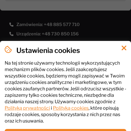
Zamówienia: +48 885 577 710
Urządzenia: +48 730 850 156
[email protected]
Ustawienia cookies
Polityka prywatności
Pliki cookies
Na tej stronie używamy technologii wykorzystujących
mechanizm plików cookies. Jeśli zaakceptujesz
Regulamin sklepu
wszystkie cookies, będziemy mogli zapisywać w Twoim
urządzeniu cookies analityczne i marketingowe, w tym
cookies zaufanych partnerów. Jeśli odrzucisz wszystkie -
InPlus Gastro
zapiszemy tylko cookies techniczne, niezbędne dla
ul. Słowackiego 41, 43-211 Piasek
działania naszej strony. Używamy cookies zgodnie z
Polityką prywatności
i
Polityką cookies
, które opisują
NIP: 6461016485
rodzaje cookies, sposoby korzystania z nich przez nas
oraz ich usuwania.