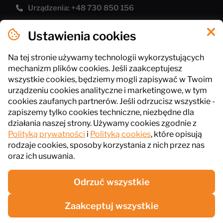
Urządzenia: +48 730 850 156
[email protected]
Ustawienia cookies
Polityka prywatności
Pliki cookies
Na tej stronie używamy technologii wykorzystujących
mechanizm plików cookies. Jeśli zaakceptujesz
Regulamin sklepu
wszystkie cookies, będziemy mogli zapisywać w Twoim
urządzeniu cookies analityczne i marketingowe, w tym
cookies zaufanych partnerów. Jeśli odrzucisz wszystkie -
InPlus Gastro
zapiszemy tylko cookies techniczne, niezbędne dla
ul. Słowackiego 41, 43-211 Piasek
działania naszej strony. Używamy cookies zgodnie z
Polityką prywatności
i
Polityką cookies
, które opisują
NIP: 6461016485
rodzaje cookies, sposoby korzystania z nich przez nas
oraz ich usuwania.
Odrzuć wszystkie
Zaakceptuj wszystkie
© InPlus Gastro 2026. Wszelkie prawa zastrzeżone.