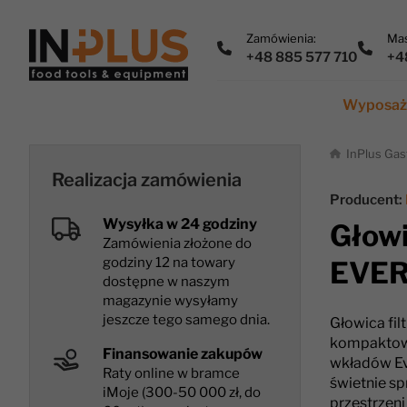
Zamówienia:
Mas
+48 885 577 710
+4
Wyposaże
InPlus Gas
Realizacja zamówienia
Producent:
Wysyłka w 24 godziny
Głowi
Zamówienia złożone do
godziny 12 na towary
EVER
dostępne w naszym
magazynie wysyłamy
jeszcze tego samego dnia.
Głowica fil
kompaktowe
Finansowanie zakupów
wkładów Eve
Raty online w bramce
świetnie sp
iMoje (300-50 000 zł, do
przestrzen