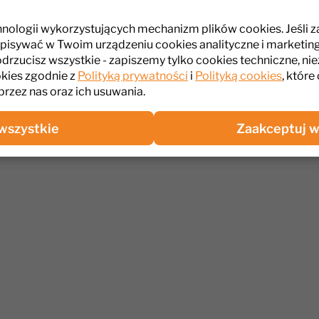
o zaworu odcinającego wodę, co dodatkowo upraszcza jej 
hnologii wykorzystujących mechanizm plików cookies. Jeśli 
NTAIR EVERPURE QL1 1/4 to profesjonalne i niezawodne roz
pisywać w Twoim urządzeniu cookies analityczne i marketin
filtrację wody, idealne do zastosowań w obiektach gastrono
odrzucisz wszystkie - zapiszemy tylko cookies techniczne, nie
ch wysokiej jakości wody.
kies zgodnie z
Polityką prywatności
i
Polityką cookies
, które
przez nas oraz ich usuwania.
wszystkie
Zaakceptuj w
dzialność za produkt