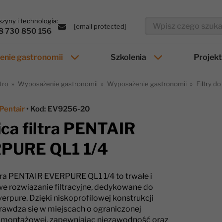
zyny i technologia:
[email protected]
8 730 850 156
nie gastronomii
Szkolenia
Projek
tro
Wyposażenie gastronomii
Wyposażenie gastronomii
Filtry d
Pentair
• Kod: EV9256-20
ca filtra PENTAIR
PURE QL1 1/4
tra PENTAIR EVERPURE QL1 1/4 to trwałe i
 rozwiązanie filtracyjne, dedykowane do
rpure. Dzięki niskoprofilowej konstrukcji
rawdza się w miejscach o ograniczonej
i montażowej, zapewniając niezawodność oraz