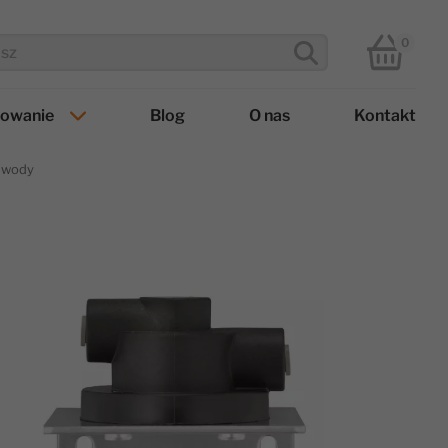
0
towanie
Blog
O nas
Kontakt
o wody