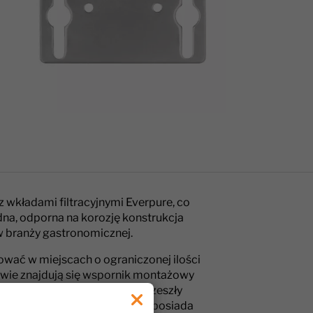
z wkładami filtracyjnymi Everpure, co
na, odporna na korozję konstrukcja
w branży gastronomicznej.
wać w miejscach o ograniczonej ilości
stawie znajdują się wspornik montażowy
nty mające kontakt z wodą przeszły
i bezpieczeństwo. Głowica nie posiada