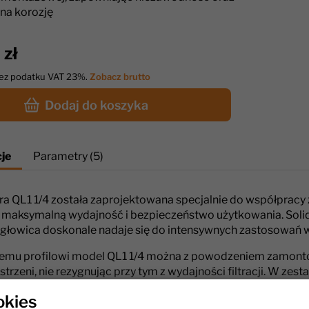
na korozję
 zł
bez podatku VAT 23%.
Zobacz brutto
Dodaj do koszyka
je
Parametry (5)
tra QL1 1/4 została zaprojektowana specjalnie do współpracy 
 maksymalną wydajność i bezpieczeństwo użytkowania. Solid
e głowica doskonale nadaje się do intensywnych zastosowań 
kiemu profilowi model QL1 1/4 można z powodzeniem zamonto
strzeni, nie rezygnując przy tym z wydajności filtracji. W ze
 co ułatwia szybki i bezproblemowy montaż. Wszystkie eleme
okies
ne testy ekstrakcji NSF®, potwierdzające ich wysoką jakość 