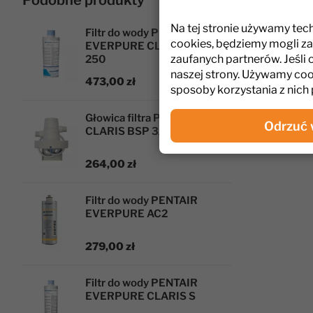
Podobne produkty
wbudowaneg
Na tej stronie używamy tec
Filtr do wody PENTAIR
Głowica PE
cookies, będziemy mogli za
EVERPURE CLARIS ULTRA
bezpieczną 
zaufanych partnerów. Jeśli 
250
wymagający
naszej strony. Używamy coo
473,00 zł
sposoby korzystania z nich 
Głowica filtra PENTAIR
Odrzuć 
CLARIS BSP 3/8
Odpowie
264,00 zł
Filtr do wody PENTAIR
EVERPURE AC2
279,00 zł
Filtr do wody PENTAIR
EVERPURE CLARIS S