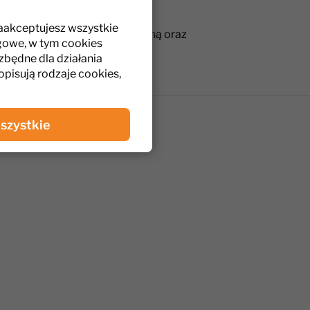
konstrukcję.
zaakceptujesz wszystkie
wiązanie zapewniające sprawną oraz
gowe, w tym cookies
micznych i innych miejscach
zbędne dla działania
 opisują rodzaje cookies,
szystkie