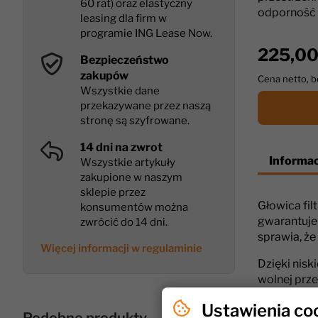
60 rat) oraz elastyczny
odporność 
leasing dla firm w
programie ING Lease Now.
225,00
Bezpieczeństwo
zakupów
Cena netto, 
Wszystkie dane
przekazywane przez naszą
stronę są szyfrowane.
14 dni na zwrot
Informac
Wszystkie artykuły
zakupione w naszym
sklepie przez
Głowica fil
konsumentów można
gwarantuje
zwrócić do 14 dni.
sprawia, ż
Więcej informacji w regulaminie
Dzięki nis
wolnej prze
oraz śruby,
Ustawienia co
rygorystycz