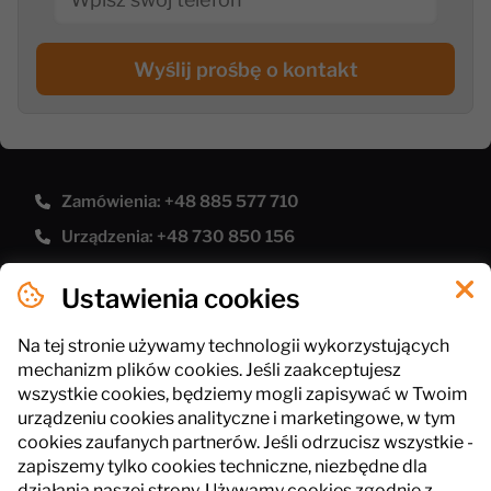
Wyślij prośbę o kontakt
Zamówienia: +48 885 577 710
Urządzenia: +48 730 850 156
[email protected]
Ustawienia cookies
Polityka prywatności
Pliki cookies
Na tej stronie używamy technologii wykorzystujących
mechanizm plików cookies. Jeśli zaakceptujesz
Regulamin sklepu
wszystkie cookies, będziemy mogli zapisywać w Twoim
urządzeniu cookies analityczne i marketingowe, w tym
cookies zaufanych partnerów. Jeśli odrzucisz wszystkie -
InPlus Gastro
zapiszemy tylko cookies techniczne, niezbędne dla
ul. Słowackiego 41, 43-211 Piasek
działania naszej strony. Używamy cookies zgodnie z