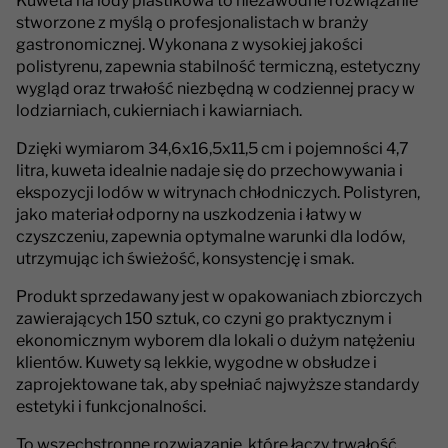
Kuweta na lody plastikowa to niezawodne rozwiązanie
stworzone z myślą o profesjonalistach w branży
gastronomicznej. Wykonana z wysokiej jakości
polistyrenu, zapewnia stabilność termiczną, estetyczny
wygląd oraz trwałość niezbędną w codziennej pracy w
lodziarniach, cukierniach i kawiarniach.
Dzięki wymiarom 34,6x16,5x11,5 cm i pojemności 4,7
litra, kuweta idealnie nadaje się do przechowywania i
ekspozycji lodów w witrynach chłodniczych. Polistyren,
jako materiał odporny na uszkodzenia i łatwy w
czyszczeniu, zapewnia optymalne warunki dla lodów,
utrzymując ich świeżość, konsystencję i smak.
Produkt sprzedawany jest w opakowaniach zbiorczych
zawierających 150 sztuk, co czyni go praktycznym i
ekonomicznym wyborem dla lokali o dużym natężeniu
klientów. Kuwety są lekkie, wygodne w obsłudze i
zaprojektowane tak, aby spełniać najwyższe standardy
estetyki i funkcjonalności.
To wszechstronne rozwiązanie, które łączy trwałość,