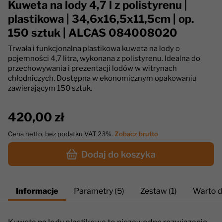
Kuweta na lody 4,7 l z polistyrenu |
plastikowa | 34,6x16,5x11,5cm | op.
150 sztuk | ALCAS 084008020
Trwała i funkcjonalna plastikowa kuweta na lody o
pojemności 4,7 litra, wykonana z polistyrenu. Idealna do
przechowywania i prezentacji lodów w witrynach
chłodniczych. Dostępna w ekonomicznym opakowaniu
zawierającym 150 sztuk.
420,00 zł
Cena netto, bez podatku VAT 23%.
Zobacz brutto
Dodaj do koszyka
Informacje
Parametry (5)
Zestaw (1)
Warto d