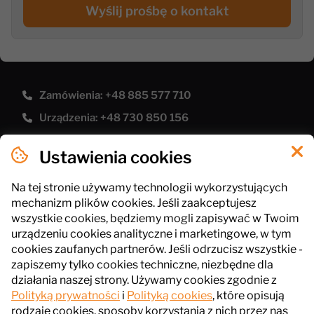
Wyślij prośbę o kontakt
Zamówienia: +48 885 577 710
Urządzenia: +48 730 850 156
[email protected]
Ustawienia cookies
Polityka prywatności
Pliki cookies
Na tej stronie używamy technologii wykorzystujących
mechanizm plików cookies. Jeśli zaakceptujesz
Regulamin sklepu
wszystkie cookies, będziemy mogli zapisywać w Twoim
urządzeniu cookies analityczne i marketingowe, w tym
cookies zaufanych partnerów. Jeśli odrzucisz wszystkie -
InPlus Gastro
zapiszemy tylko cookies techniczne, niezbędne dla
ul. Słowackiego 41, 43-211 Piasek
działania naszej strony. Używamy cookies zgodnie z
Polityką prywatności
i
Polityką cookies
, które opisują
NIP: 6461016485
rodzaje cookies, sposoby korzystania z nich przez nas