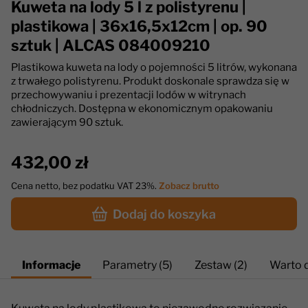
Kuweta na lody 5 l z polistyrenu |
plastikowa | 36x16,5x12cm | op. 90
sztuk | ALCAS 084009210
Plastikowa kuweta na lody o pojemności 5 litrów, wykonana
z trwałego polistyrenu. Produkt doskonale sprawdza się w
przechowywaniu i prezentacji lodów w witrynach
chłodniczych. Dostępna w ekonomicznym opakowaniu
zawierającym 90 sztuk.
432,00 zł
Cena netto, bez podatku VAT 23%.
Zobacz brutto
Dodaj do koszyka
Informacje
Parametry (5)
Zestaw (2)
Warto d