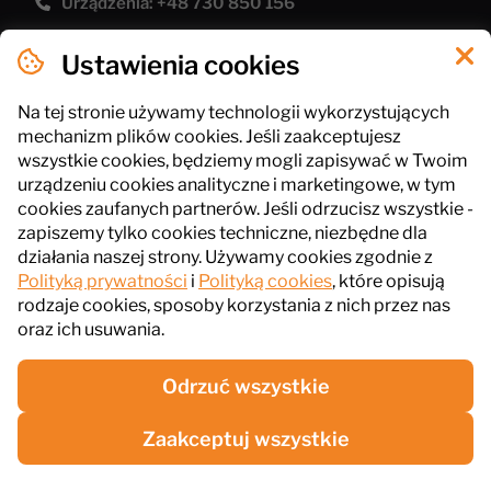
Urządzenia: +48 730 850 156
[email protected]
Ustawienia cookies
Polityka prywatności
Pliki cookies
Na tej stronie używamy technologii wykorzystujących
mechanizm plików cookies. Jeśli zaakceptujesz
Regulamin sklepu
wszystkie cookies, będziemy mogli zapisywać w Twoim
urządzeniu cookies analityczne i marketingowe, w tym
cookies zaufanych partnerów. Jeśli odrzucisz wszystkie -
InPlus Gastro
zapiszemy tylko cookies techniczne, niezbędne dla
ul. Słowackiego 41, 43-211 Piasek
działania naszej strony. Używamy cookies zgodnie z
Polityką prywatności
i
Polityką cookies
, które opisują
NIP: 6461016485
rodzaje cookies, sposoby korzystania z nich przez nas
oraz ich usuwania.
Odrzuć wszystkie
Zaakceptuj wszystkie
© InPlus Gastro 2026. Wszelkie prawa zastrzeżone.