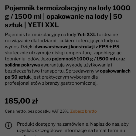
Pojemnik termoizolacyjny na lody 1000
g / 1500 ml | opakowanie na lody | 50
sztuk | YETI XXL
Pojemnik termoizolacyjny na lody
Yeti XXL
to idealne
rozwiązanie dla lodziarni i cukierni oferujących lody na
wynos. Dzięki
dwuwarstwowej konstrukcji z EPS + PS
skutecznie utrzymuje niską temperaturę, zapobiegając
topnieniu lodów. Jego
pojemność 1000 g / 1500 ml
oraz
solidna pokrywa
gwarantują wygodę użytkowania i
bezpieczeństwo transportu. Sprzedawany w
opakowaniach
po 50 sztuk
, jest praktycznym wyborem dla
profesjonalistów z branży gastronomicznej.
185,00 zł
Cena netto, bez podatku VAT 23%.
Zobacz brutto
Produkt dostępny na zamówienie. Napisz do nas, aby
uzyskać szczegółowe informacje na temat terminu