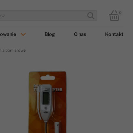
0
towanie
Blog
O nas
Kontakt
nia pomiarowe