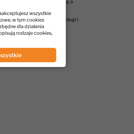
ństwo w kontakcie z żywnością, a
któw.
zaakceptujesz wszystkie
 sobie precyzję, prostotę obsługi i
gowe, w tym cookies
zbędne dla działania
 opisują rodzaje cookies,
szystkie