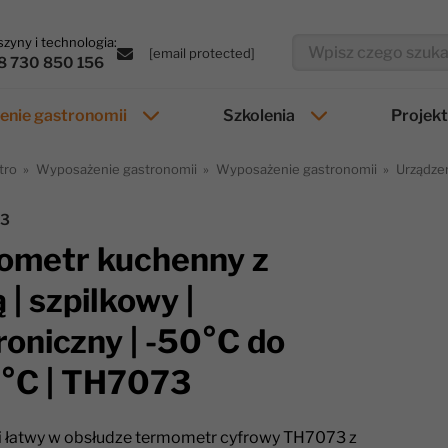
zyny i technologia:
[email protected]
8 730 850 156
nie gastronomii
Szkolenia
Projek
tro
Wyposażenie gastronomii
Wyposażenie gastronomii
Urządze
73
ometr kuchenny z
 | szpilkowy |
roniczny | -50°C do
°C | TH7073
 i łatwy w obsłudze termometr cyfrowy TH7073 z