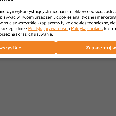
nana ze stali nierdzewnej zapewnia trwałość oraz bezpiecze
ie umożliwia dokładny pomiar temperatury wewnątrz produ
hnologii wykorzystujących mechanizm plików cookies. Jeśli 
uchenny TH7073 to idealne rozwiązanie dla tych, którzy cenią
pisywać w Twoim urządzeniu cookies analityczne i marketin
ść w kuchennych warunkach.
odrzucisz wszystkie - zapiszemy tylko cookies techniczne, nie
kies zgodnie z
Polityką prywatności
i
Polityką cookies
, które
przez nas oraz ich usuwania.
wszystkie
Zaakceptuj w