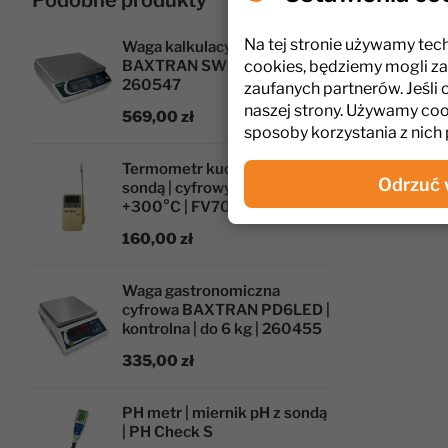
Podobne produkty
Sonda wyko
jednocześn
Na tej stronie używamy tec
Waga kalkulacyjna cyfrowa
Termometr k
BAXTRAN SW10 | do 10 kg |
cookies, będziemy mogli za
260547
niezawodno
zaufanych partnerów. Jeśli 
naszej strony. Używamy coo
569,00 zł
sposoby korzystania z nich 
Termometr kuchenny z
Odrzuć 
sondą | cyfrowy | -50°C do
+300°C | FV7075
160,00 zł
Waga gastronomiczna
cyfrowa BAXTRAN PD6LED |
kontrolna | do 6 kg | 260455
335,00 zł
PH metr | miernik pH z sondą
| PH Check S