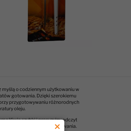
z myślą o codziennym użytkowaniu w
natów gotowania. Dzięki szerokiemu
przy przygotowywaniu różnorodnych
atury oleju.
umożliwia szybki i precyzyjny odczyt
poręczny i łatwy do przechowywania.