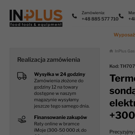
Zamówienia:
Mas
+48 885 577 710
+4
Wyposaże
InPlus Gas
Realizacja zamówienia
Kod: TH70
Wysyłka w 24 godziny
Term
Zamówienia złożone do
godziny 12 na towary
sondą
dostępne w naszym
magazynie wysyłamy
elekt
jeszcze tego samego dnia.
+300
Finansowanie zakupów
Raty online w bramce
iMoje (300-50 000 zł, do
Precyzyjny