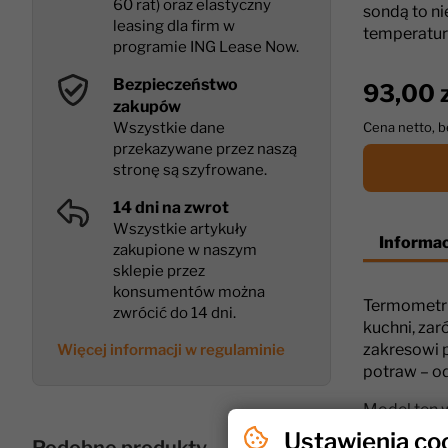
60 rat) oraz elastyczny
sondą to n
leasing dla firm w
temperatur
programie ING Lease Now.
Bezpieczeństwo
93,00 z
zakupów
Wszystkie dane
Cena netto, 
przekazywane przez naszą
stronę są szyfrowane.
14 dni na zwrot
Wszystkie artykuły
Informac
zakupione w naszym
sklepie przez
konsumentów można
Termometr 
zwrócić do 14 dni.
kuchni, za
zakresowi 
Więcej informacji w regulaminie
potraw – od
Model ten w
temperatury
Ustawienia co