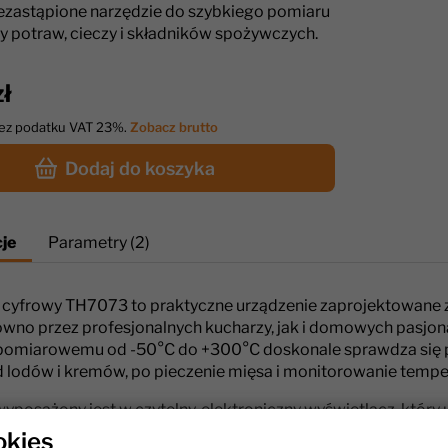
iezastąpione narzędzie do szybkiego pomiaru
y potraw, cieczy i składników spożywczych.
ł
bez podatku VAT 23%.
Zobacz brutto
Dodaj do koszyka
je
Parametry (2)
cyfrowy TH7073 to praktyczne urządzenie zaprojektowane 
równo przez profesjonalnych kucharzy, jak i domowych pasjo
pomiarowemu od -50°C do +300°C doskonale sprawdza się 
 lodów i kremów, po pieczenie mięsa i monitorowanie temper
yposażony jest w czytelny, elektroniczny wyświetlacz, który 
. Długopisowa forma termometru sprawia, że jest on lekki, 
okies