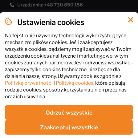
Urządzenia: +48 730 850 156
[email protected]
Ustawienia cookies
Polityka prywatności
Pliki cookies
Na tej stronie używamy technologii wykorzystujących
mechanizm plików cookies. Jeśli zaakceptujesz
Regulamin sklepu
wszystkie cookies, będziemy mogli zapisywać w Twoim
urządzeniu cookies analityczne i marketingowe, w tym
cookies zaufanych partnerów. Jeśli odrzucisz wszystkie -
InPlus Gastro
zapiszemy tylko cookies techniczne, niezbędne dla
ul. Słowackiego 41, 43-211 Piasek
działania naszej strony. Używamy cookies zgodnie z
Polityką prywatności
i
Polityką cookies
, które opisują
NIP: 6461016485
rodzaje cookies, sposoby korzystania z nich przez nas
oraz ich usuwania.
Odrzuć wszystkie
Zaakceptuj wszystkie
© InPlus Gastro 2026. Wszelkie prawa zastrzeżone.