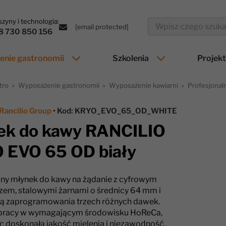
zyny i technologia:
[email protected]
8 730 850 156
nie gastronomii
Szkolenia
Projek
tro
Wyposażenie gastronomii
Wyposażenie kawiarni
Profesjonal
Rancilio Group
• Kod: KRYO_EVO_65_OD_WHITE
ek do kawy RANCILIO
 EVO 65 OD biały
lny młynek do kawy na żądanie z cyfrowym
zem, stalowymi żarnami o średnicy 64 mm i
ą zaprogramowania trzech różnych dawek.
 pracy w wymagającym środowisku HoReCa,
c doskonałą jakość mielenia i niezawodność.