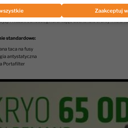
ć.
wszystkie
Zaakceptuj w
awy Rancilio Kryo Evo 65 OD biały to profesjonalne urządzen
ecyzji i niezawodności, gwarantując doskonałe efekty miele
ie standardowe:
a taca na fusy
gia antystatyczna
 Portafilter