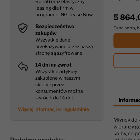
60 rat) oraz elastyczny
leasing dla firm w
programie ING Lease Now.
5 864,
Bezpieczeństwo
Cena netto, 
zakupów
Wszystkie dane
przekazywane przez naszą
stronę są szyfrowane.
14 dni na zwrot
Wszystkie artykuły
zakupione w naszym
sklepie przez
konsumentów można
zwrócić do 14 dni.
Informac
Więcej informacji w regulaminie
Młynek do 
w branży ga
kolby, co p