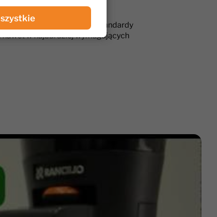
szystkie
ie, które spełnia najwyższe standardy
nia nawet w najbardziej wymagających