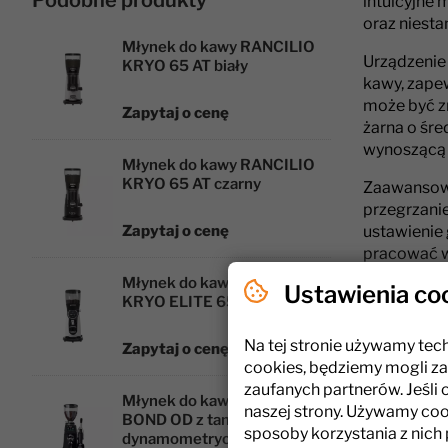
Podobne produkty
intuicyjne
oraz niest
Młynek do kawy RANCILIO
Urządzenie 
KRYO 65 AT biały
kawy, zapew
może być z
Zapytaj o cenę
żarna o śre
wynoszącą 
Młynek do kawy RANCILIO
KRYO 65 AT czarny
Zaawansowa
przegrzani
Zapytaj o cenę
ustawienie
pracować w
użytkownik
Młynek do kawy RANCILIO
Ustawienia co
KRYO ELITE 65 OD biały
Zbiornik n
zamykania, 
Na tej stronie używamy tec
Zapytaj o cenę
każdego rod
cookies, będziemy mogli za
puszek z ka
zaufanych partnerów. Jeśli 
Młynek do kawy RANCILIO
naszej strony. Używamy coo
Dzięki połą
BOND OD z tamperem
sposoby korzystania z nich 
dynamometrycznym
doskonałym 