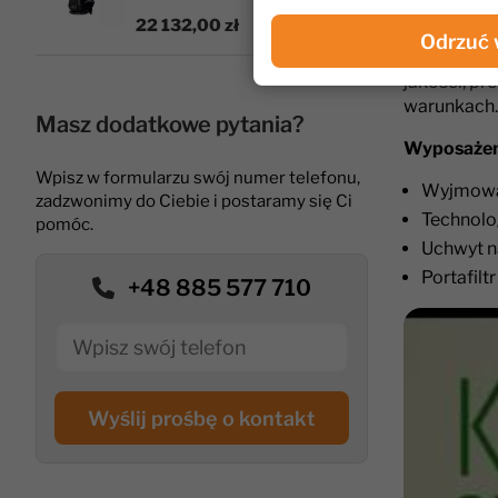
efektywnoś
22 132,00 zł
Odrzuć 
Młynek do k
jakości, pr
warunkach.
Masz dodatkowe pytania?
Wyposażen
Wpisz w formularzu swój numer telefonu,
Wyjmowan
zadzwonimy do Ciebie i postaramy się Ci
Technolo
pomóc.
Uchwyt na
Portafiltr
+48 885 577 710
Wyślij prośbę o kontakt