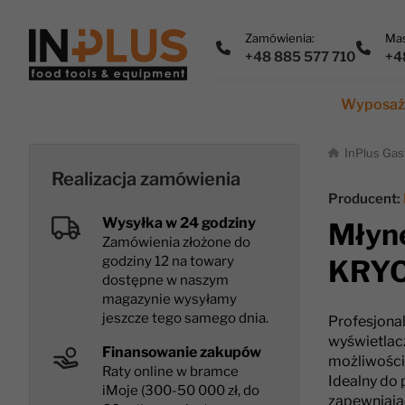
Zamówienia:
Mas
+48 885 577 710
+4
Wyposaże
InPlus Gas
Realizacja zamówienia
Producent:
Wysyłka w 24 godziny
Młyn
Zamówienia złożone do
godziny 12 na towary
KRYO
dostępne w naszym
magazynie wysyłamy
jeszcze tego samego dnia.
Profesjona
wyświetlac
Finansowanie zakupów
możliwości
Raty online w bramce
Idealny do
iMoje (300-50 000 zł, do
zapewniają